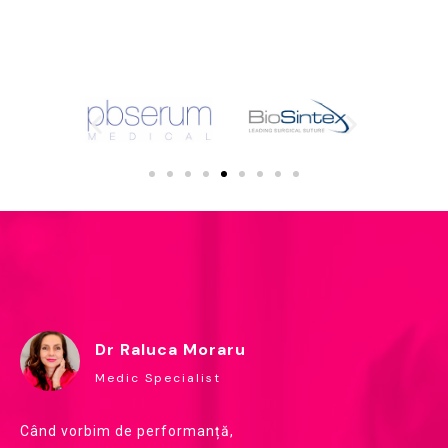
Dr Raluca Moraru
Medic Specialist
Când vorbim de performanță,